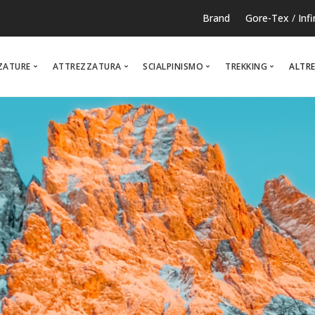
Brand
Gore-Tex
/
Inf
ZATURE
ATTREZZATURA
SCIALPINISMO
TREKKING
ALTRE
RUNNING
TEMPO LIBERO
NOR