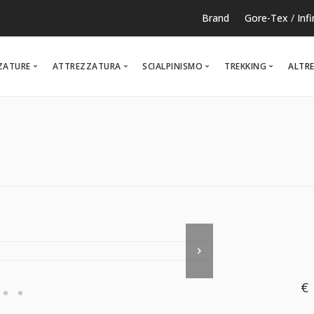
Brand
Gore-Tex
/
Inf
ZATURE
ATTREZZATURA
SCIALPINISMO
TREKKING
ALTRE
RUNNING
TEMPO LIBERO
NOR
€