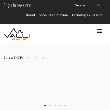
Servizi
Segui la passione
Brand
Gore-Tex
/
Infinium
Tecnologie / Tessuti
Carrello
In questo momento non ci sono articoli nel
tuo carrello!
Sei su SHOP: