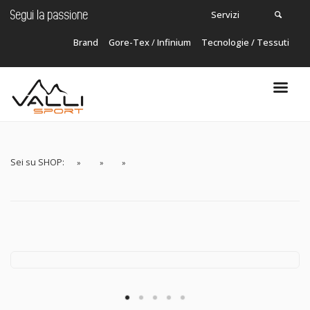
Servizi
Segui la passione
Brand
Gore-Tex
/
Infinium
Tecnologie / Tessuti
Carrello
In questo momento non ci sono articoli nel
tuo carrello!
Sei su SHOP: