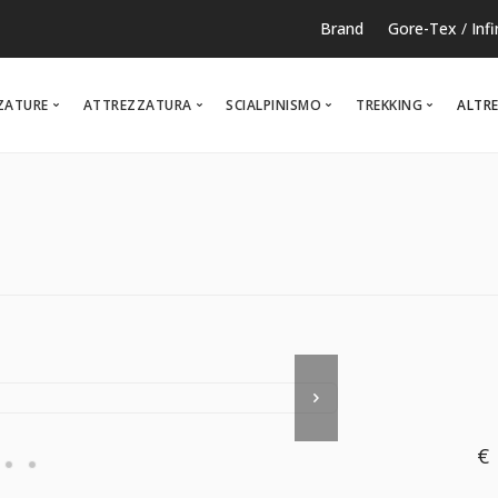
Brand
Gore-Tex
/
Inf
ZATURE
ATTREZZATURA
SCIALPINISMO
TREKKING
ALTRE
RUNNING
TEMPO LIBERO
NOR
€