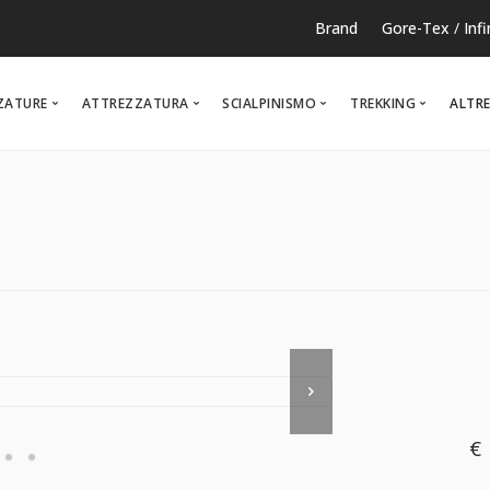
Brand
Gore-Tex
/
Inf
ZATURE
ATTREZZATURA
SCIALPINISMO
TREKKING
ALTRE
RUNNING
TEMPO LIBERO
NOR
€