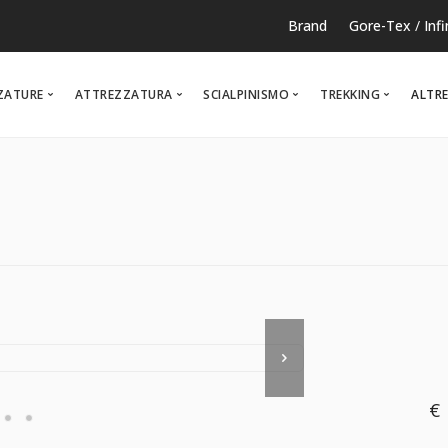
Brand
Gore-Tex
/
Inf
ZATURE
ATTREZZATURA
SCIALPINISMO
TREKKING
ALTRE
RUNNING
TEMPO LIBERO
NOR
€