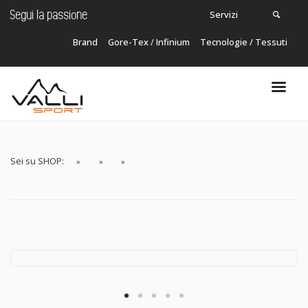
Servizi
Segui la passione
Brand
Gore-Tex
/
Infinium
Tecnologie / Tessuti
Carrello
In questo momento non ci sono articoli nel
tuo carrello!
Sei su SHOP: