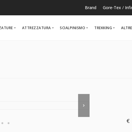
Brand
Gore-Tex
/
Inf
ZATURE
ATTREZZATURA
SCIALPINISMO
TREKKING
ALTRE
RUNNING
TEMPO LIBERO
NOR
€